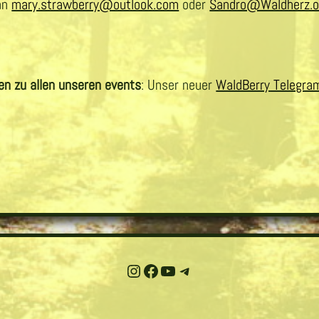
an
mary.strawberry@outlook.com
oder
Sandro@Waldherz.o
en zu allen unseren events
: Unser neuer
WaldBerry Telegra
Instagram
Facebook
YouTube
Telegram-Kanal "Compost Club"