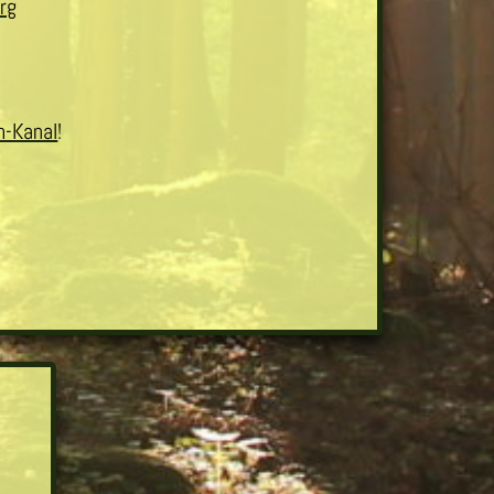
rg
m-Kanal
!