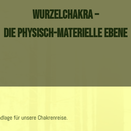
Wurzelchakra –
die physisch-materielle Ebene
undlage für unsere Chakrenreise.